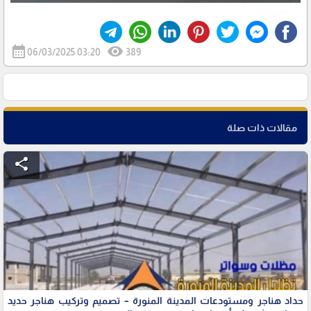
calendar_month
visibility
06/03/2025 03:20
389
مقالات ذات صلة
share
حداد هناجر ومستودعات المدينة المنورة – تصميم وتركيب هناجر حديد