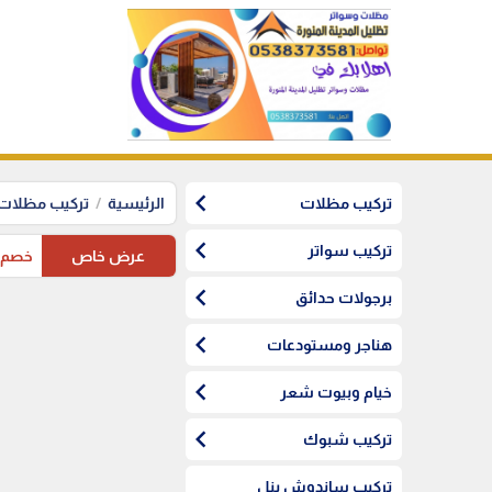
chevron_left
تركيب مظلات
الرئيسية
تركيب مظلات
chevron_left
تركيب سواتر
عرض خاص
خصم10%على مظلات السيارات لاهل المدينة المنورة
chevron_left
برجولات حدائق
chevron_left
هناجر ومستودعات
chevron_left
خيام وبيوت شعر
chevron_left
تركيب شبوك
تركيب ساندوش بنل