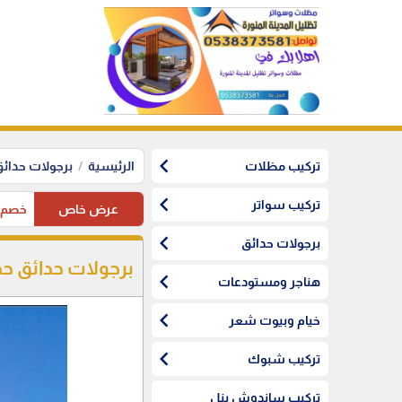
chevron_left
تركيب مظلات
الرئيسية
برجولات حدائ
chevron_left
تركيب سواتر
عرض خاص
خصم10%على مظلات السيارات لاهل المدينة المنورة
chevron_left
برجولات حدائق
برجولات حدائق ح
chevron_left
هناجر ومستودعات
chevron_left
خيام وبيوت شعر
chevron_left
تركيب شبوك
تركيب ساندوش بنل