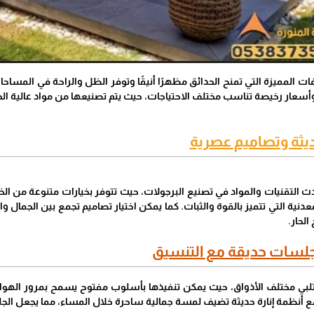
فات المميزة التي تمنح الحدائق مظهرًا أنيقًا وتوفر الظل والراحة في المس
أسعار رخيصة تناسب مختلف الاحتياجات، حيث يتم تصنيعها من مواد عالية الج
يثة وتصاميم عصرية
التقنيات والمواد في تصنيع البرجولات، حيث تتوفر بخيارات متنوعة من ال
لمعدنية التي تتميز بالقوة والثبات. كما يمكن اختيار تصاميم تجمع بين الجما
الحار.
لسات حديقة مع التنسيق
تلبي مختلف الأذواق، حيث يمكن تنفيذها بأسلوب مفتوح يسمح بمرور الهواء 
أنظمة إنارة حديثة تضيف لمسة جمالية ساحرة خلال المساء، مما يجعل الجلسا