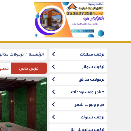
chevron_left
تركيب مظلات
الرئيسية
برجولات حدائ
chevron_left
تركيب سواتر
عرض خاص
خصم10%على مظلات السيارات لاهل المدينة المنورة
chevron_left
برجولات حدائق
chevron_left
هناجر ومستودعات
chevron_left
خيام وبيوت شعر
chevron_left
تركيب شبوك
تركيب ساندوش بنل