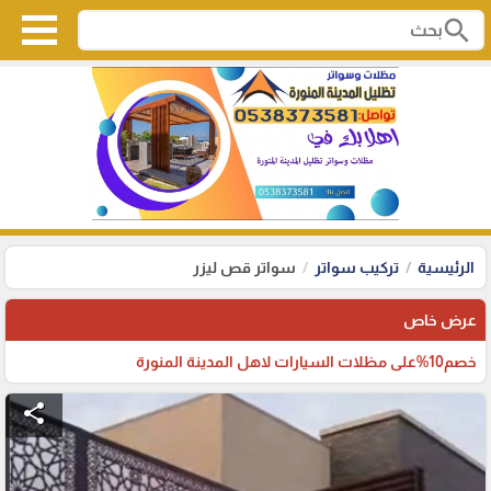
search
الرئيسية
تركيب سواتر
سواتر قص ليزر
عرض خاص
خصم10%على مظلات السيارات لاهل المدينة المنورة
share