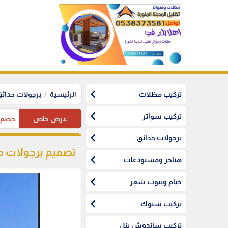
chevron_left
تركيب مظلات
الرئيسية
برجولات حدائ
chevron_left
تركيب سواتر
عرض خاص
خصم10%على مظلات السيارات لاهل المدينة المنورة
chevron_left
برجولات حدائق
تصميم برجولات حد
chevron_left
هناجر ومستودعات
chevron_left
خيام وبيوت شعر
chevron_left
تركيب شبوك
تركيب ساندوش بنل