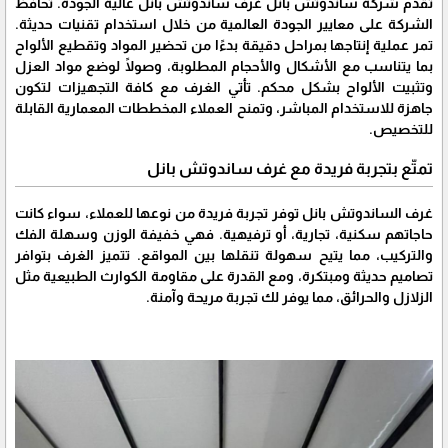
تقدم شركة ساندوتش بانل غرف ساندوتش بانل عالية الجودة. تحافظ
الشركة على معايير الجودة العالمية من خلال استخدام تقنيات حديثة.
تمر عملية إنتاجها بمراحل دقيقة بدءًا من تحضير المواد وتقطيع الألواح
بما يتناسب مع الأشكال والأحجام المطلوبة، وصولًا لوضع مواد العزل
وتثبيت الألواح بشكل محكم. تأتي الغرف مع كافة التجهيزات لتكون
جاهزة للاستخدام المباشر، وتمنح العملاء المخططات المعمارية القابلة
للتخصيص.
تمتّع بتجربة فريدة مع غرف ساندوتش بانل
غرف الساندوتش بانل توفر تجربة فريدة من نوعها للعملاء، سواء كانت
حاجاتهم سكنية، تجارية، أو ترفيهية. فهي خفيفة الوزن وسهلة الفك
والتركيب، مما يتيح سهولة تنقلها بين المواقع. تتميز الغرف بتوافر
تصاميم حديثة ومبتكرة، ومع القدرة على مقاومة الكوارث الطبيعية مثل
الزلازل والحرائق، مما يوفر لك تجربة مريحة وآمنة.