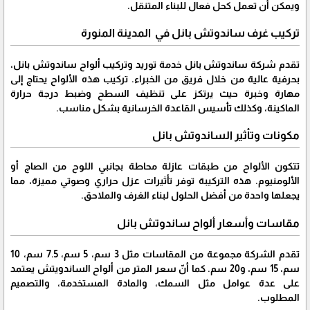
ويمكن أن تعمل كحل فعال للبناء المتنقل.
تركيب غرف ساندوتش بانل في المدينة المنورة
تقدم شركة ساندوتش بانل خدمة توريد وتركيب ألواح ساندوتش بانل،
بحرفية عالية من خلال فريق من الخبراء. تركيب هذه الألواح يحتاج إلى
مهارة وخبرة حيث يرتكز على تنظيف السطح وضبط درجة حرارة
الماكينة، وكذلك تأسيس القاعدة الخرسانية بشكل مناسب.
مكونات وتأثير الساندوتش بانل
تتكون الألواح من طبقات عازلة محاطة بجانبي اللوح من الصاج أو
الألومنيوم. هذه التركيبة توفر تأثيرات عزل حراري وصوتي مميزة، مما
يجعلها واحدة من أفضل الحلول لبناء الغرف والملاحق.
مقاسات وأسعار ألواح ساندوتش بانل
تقدم الشركة مجموعة من المقاسات مثل 3 سم، 5 سم، 7.5 سم، 10
سم، 15 سم، و20 سم. كما أنّ سعر المتر من ألواح الساندويتش يعتمد
على عدة عوامل مثل السمك، والمادة المستخدمة، والتصميم
المطلوب.